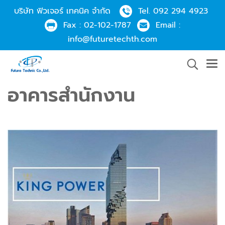
บริษัท ฟิวเจอร์ เทคนิค จำกัด
Tel.
092 294 4923
Fax :
02-102-1787
Email :
info@futuretechth.com
อาคารสำนักงาน