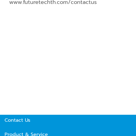
www.futuretechth.com/contactus
Our Vision
Technical data
Our Potential
Project Reference
Contact Us
Product & Service